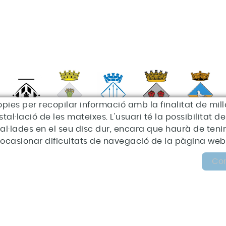
òpies per recopilar informació amb la finalitat de millo
al·lació de les mateixes. L'usuari té la possibilitat 
nstal·lades en el seu disc dur, encara que haurà de t
ocasionar dificultats de navegació de la pàgina web
s
Co
Avís legal
Política de privacitat
Política de cookies
C