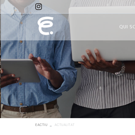
QUI S
Qui
Miss
Visi
EACTIU
ACTUALITAT