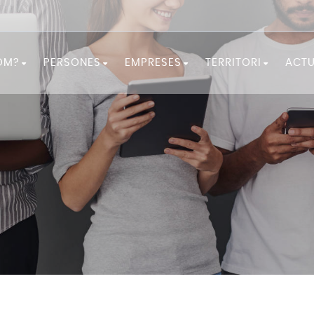
OM?
PERSONES
EMPRESES
TERRITORI
ACTU
 som?
FORMA'T!
SERVEIS A LES EMPRESES
LA COMARCA
ió
NECESSITES ORIENTACIÓ?
EMPRENEDORIA
OBSERVATORI
ó
BUSQUES FEINA?
NECESSITES PERSONAL?
DOCUMENTACIÓ ES
RECURSOS I CONSELLS
IGUALTAT I FEMINISME
PROGRAMES D'OCUPACIÓ I
DESENVOLUPAMENT LOCAL