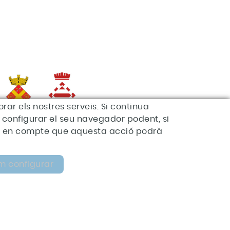
rar els nostres serveis. Si continua
de configurar el seu navegador podent, si
enir en compte que aquesta acció podrà
*Aquesta acció està
ubvencionada pel Servei
m configurar
Públic d'Ocupació de
atalunya en el marc dels
Programes de suport al
desenvolupament local.