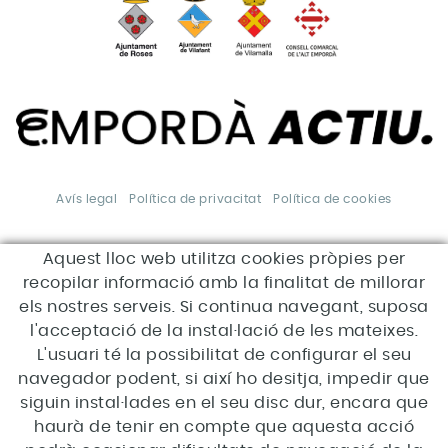
Avís legal
Política de privacitat
Política de cookies
Aquest lloc web utilitza cookies pròpies per
*Aquesta acció està
subvencionada pel Servei Públic
recopilar informació amb la finalitat de millorar
d'Ocupació de Catalunya en el
marc dels Programes de suport
els nostres serveis. Si continua navegant, suposa
al desenvolupament local.
l'acceptació de la instal·lació de les mateixes.
L'usuari té la possibilitat de configurar el seu
navegador podent, si així ho desitja, impedir que
siguin instal·lades en el seu disc dur, encara que
haurà de tenir en compte que aquesta acció