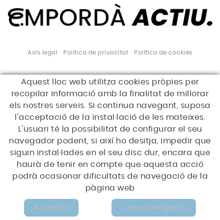
Avís legal
Política de privacitat
Política de cookies
Aquest lloc web utilitza cookies pròpies per
*Aquesta acció està
subvencionada pel Servei Públic
recopilar informació amb la finalitat de millorar
d'Ocupació de Catalunya en el
marc dels Programes de suport
els nostres serveis. Si continua navegant, suposa
al desenvolupament local.
l'acceptació de la instal·lació de les mateixes.
L'usuari té la possibilitat de configurar el seu
navegador podent, si així ho desitja, impedir que
siguin instal·lades en el seu disc dur, encara que
haurà de tenir en compte que aquesta acció
podrà ocasionar dificultats de navegació de la
pàgina web
MAPA WEB
Accepto
Com configurar