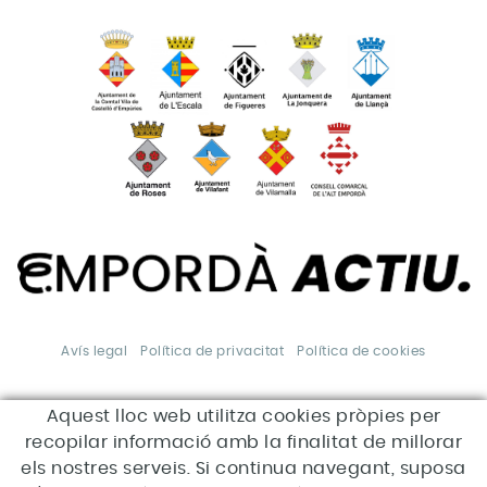
Avís legal
Política de privacitat
Política de cookies
Aquest lloc web utilitza cookies pròpies per
*Aquesta acció està
subvencionada pel Servei Públic
recopilar informació amb la finalitat de millorar
d'Ocupació de Catalunya en el
marc dels Programes de suport
els nostres serveis. Si continua navegant, suposa
al desenvolupament local.