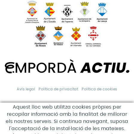
Avís legal
Política de privacitat
Política de cookies
Aquest lloc web utilitza cookies pròpies per
*Aquesta acció està
subvencionada pel Servei Públic
recopilar informació amb la finalitat de millorar
d'Ocupació de Catalunya en el
marc dels Programes de suport
els nostres serveis. Si continua navegant, suposa
al desenvolupament local.
l'acceptació de la instal·lació de les mateixes.