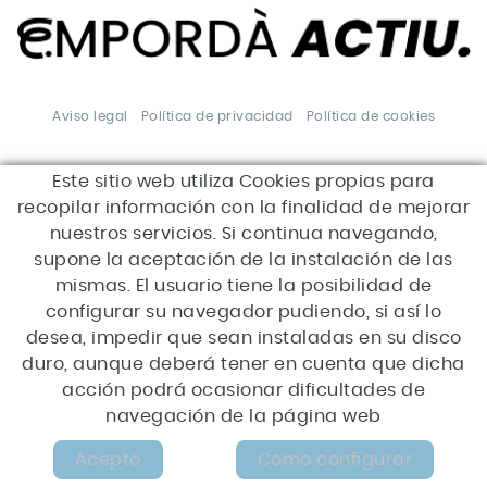
Aviso legal
Política de privacidad
Política de cookies
Este sitio web utiliza Cookies propias para
*Esta acción está
subvencionada por el Servei
recopilar información con la finalidad de mejorar
Públic d'Ocupació de Catalunya
en el marco de los Programas
nuestros servicios. Si continua navegando,
de apoyo al desarrollo local.
supone la aceptación de la instalación de las
mismas. El usuario tiene la posibilidad de
configurar su navegador pudiendo, si así lo
desea, impedir que sean instaladas en su disco
duro, aunque deberá tener en cuenta que dicha
acción podrá ocasionar dificultades de
navegación de la página web
MAPA WEB
Acepto
Como configurar