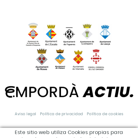
Aviso legal
Política de privacidad
Política de cookies
Este sitio web utiliza Cookies propias para
*Esta acción está
subvencionada por el Servei