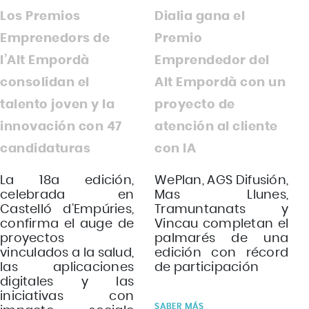
Dialia gana el
Los Premios
Premio
Emprenedors de
Emprendedor del
l’Alt Empordà
Alt Empordà con un
consolidan el
proyecto de
talento joven y la
atención al cliente
innovación con 47
con IA
candidaturas
WePlan, AGS Difusión,
La 18a edición,
Mas Llunes,
celebrada en
Tramuntanats y
Castelló d’Empúries,
Vincau completan el
confirma el auge de
palmarés de una
proyectos
edición con récord
vinculados a la salud,
de participación
las aplicaciones
digitales y las
iniciativas con
SABER MÁS