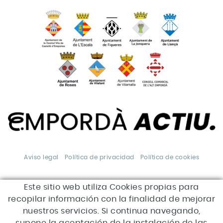
Aviso legal
Política de privacidad
Política de cookies
Este sitio web utiliza Cookies propias para
*Esta acción está
subvencionada por el Servei
recopilar información con la finalidad de mejorar
Públic d'Ocupació de Catalunya
en el marco de los Programas
nuestros servicios. Si continua navegando,
de apoyo al desarrollo local.