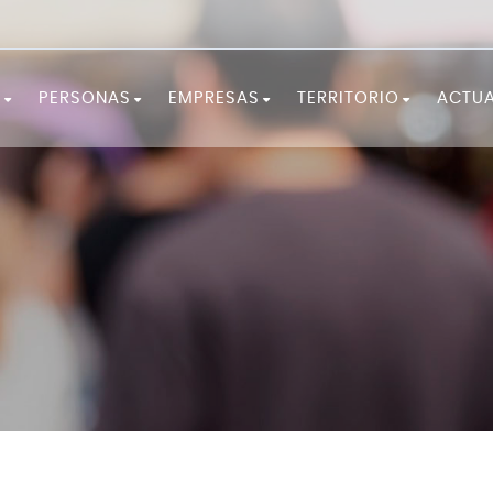
?
PERSONAS
EMPRESAS
TERRITORIO
ACTUA
¡FÓRMATE!
SERVICIOS A LAS EMPRESAS
LA COMARCA
¿NECESITAS ORIENTACIÓN?
EMPRENDIMIENTO
OBSERVATORIO
¿BUSCAS TRABAJO?
¿NECESITAS PERSONAL?
DOCUMENTACIÓN EST
RECURSOS Y CONSEJOS
IGUALDAD Y FEMINISMO
PROGRAMAS DE OCUPACIÓN Y
DESARROLLO LOCAL